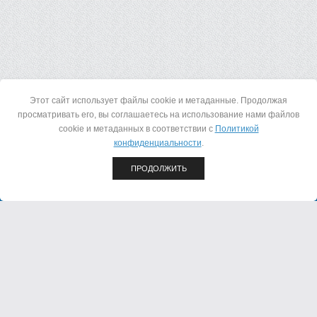
Этот сайт использует файлы cookie и метаданные. Продолжая
просматривать его, вы соглашаетесь на использование нами файлов
© 2015 - 2026 ООО "АИР"
cookie и метаданных в соответствии с
Политикой
конфиденциальности
.
+7(8362) 23-23-07
+7(8362) 23-23-08
ПРОДОЛЖИТЬ
424028, Республика Марий Эл, г. Йошкар-Ола, ул.
Строителей, д. 79 А
Мы в соц. сетях:
Политика конфиденциальности