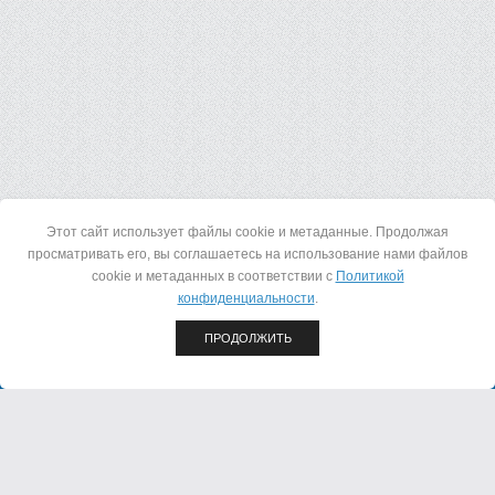
Этот сайт использует файлы cookie и метаданные. Продолжая
просматривать его, вы соглашаетесь на использование нами файлов
© 2015 - 2026 ООО "АИР"
cookie и метаданных в соответствии с
Политикой
конфиденциальности
.
+7(8362) 23-23-07
+7(8362) 23-23-08
ПРОДОЛЖИТЬ
424028, Республика Марий Эл, г. Йошкар-Ола, ул.
Строителей, д. 79 А
Мы в соц. сетях: