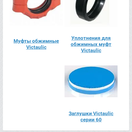
Уплотнения для
Муфты обжимные
обжимных муфт
Пат
Victaulic
Victaulic
Заглушки Victaulic
серии 60