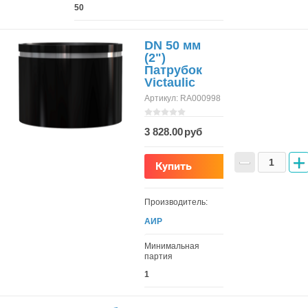
50
DN 50 мм
(2")
Патрубок
Victaulic
Артикул:
RA000998
3 828.00
−
+
Купить
Производитель:
АИР
Минимальная
партия
1